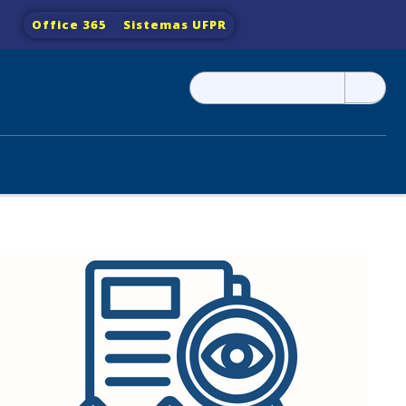
Office 365
Sistemas UFPR
Pesquisar
por: