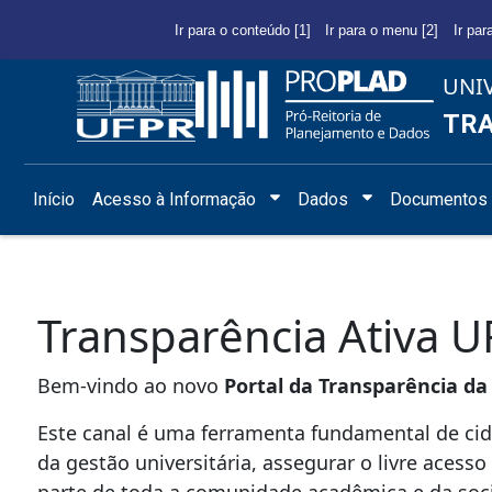
Ir para o conteúdo [1]
Ir para o menu [2]
Ir par
UNI
TRA
Início
Acesso à Informação
Dados
Documentos 
Transparência Ativa 
Bem-vindo ao novo
Portal da Transparência da
Este canal é uma ferramenta fundamental de cid
da gestão universitária, assegurar o livre acesso
parte de toda a comunidade acadêmica e da soci